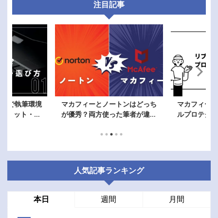
注目記事
ティで執筆環境
マカフィーとノートンはどっち
マカフィーリ
メリット・注
が優秀？両方使った筆者が違い
ルプロテクシ
方を解説
を徹底比較！
人気記事ランキング
本日
週間
月間