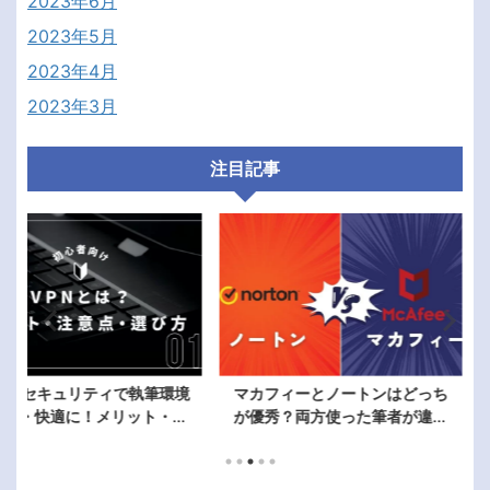
2023年6月
2023年5月
2023年4月
2023年3月
注目記事
ティで執筆環境
マカフィーとノートンはどっち
マカフィーリ
メリット・注
が優秀？両方使った筆者が違い
ルプロテクシ
方を解説
を徹底比較！