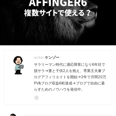
ケンゾー
サラリーマン時代に適応障害になり6年目で
脱サラ→妻と子供2人を抱え、専業主夫兼ブ
ログアフィリエイトを開始→2年で月間20万
PV&ブログ収益6桁達成→ブログで自由に暮
らすためのノウハウを発信中。