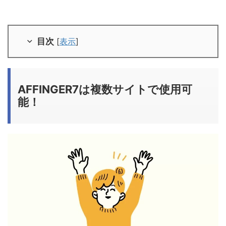
目次
[
表示
]
AFFINGER7は複数サイトで使用可
能！