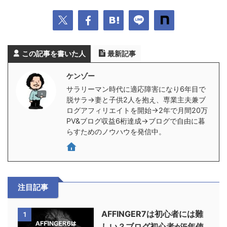
この記事を書いた人
最新記事
ケンゾー
サラリーマン時代に適応障害になり6年目で
脱サラ→妻と子供2人を抱え、専業主夫兼ブ
ログアフィリエイトを開始→2年で月間20万
PV&ブログ収益6桁達成→ブログで自由に暮
らすためのノウハウを発信中。
注目記事
AFFINGER7は初心者には難
1
しい？ブログ初心者が5年使