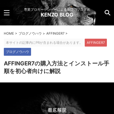
専業ブロガーケンゾーによる最強のブログ術
KENZO BLOG
HOME
>
ブログノウハウ
>
AFFINGER7
>
本サイトの記事内にPRが含まれる場合があります。
AFFINGER7
ブログノウハウ
AFFINGER7の購入方法とインストール手
順を初心者向けに解説