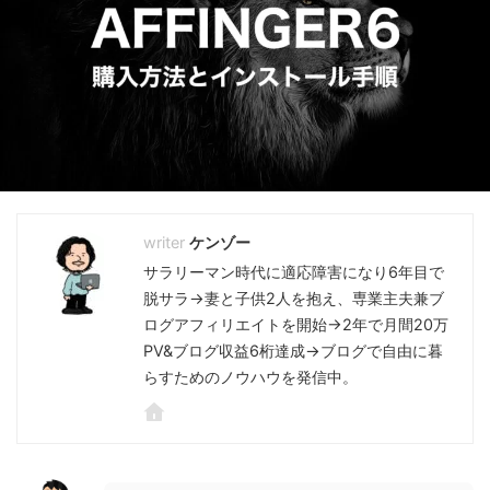
ケンゾー
サラリーマン時代に適応障害になり6年目で
脱サラ→妻と子供2人を抱え、専業主夫兼ブ
ログアフィリエイトを開始→2年で月間20万
PV&ブログ収益6桁達成→ブログで自由に暮
らすためのノウハウを発信中。