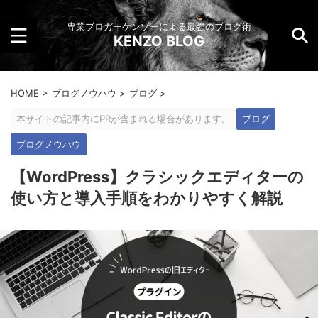
専業ブロガーケンゾーによる最強のブログ術
KENZO BLOG
HOME
>
ブログノウハウ
>
ブログ
>
本サイトの記事内にPRが含まれる場合があります。
ブログ
ブログノウハウ
【WordPress】クラシックエディターの
使い方と導入手順をわかりやすく解説