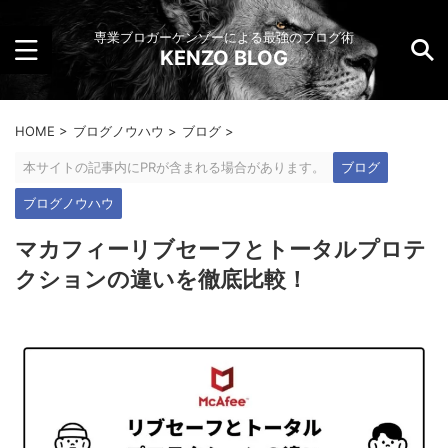
専業ブロガーケンゾーによる最強のブログ術
KENZO BLOG
HOME
>
ブログノウハウ
>
ブログ
>
本サイトの記事内にPRが含まれる場合があります。
ブログ
ブログノウハウ
マカフィーリブセーフとトータルプロテ
クションの違いを徹底比較！