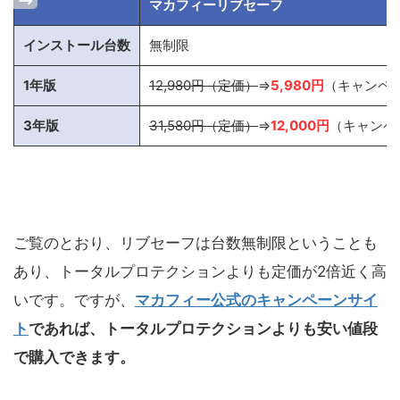
マカフィーリブセーフ
インストール台数
無制限
1年版
12,980円（定価）
⇒
5,980円
（キャンペ
3年版
31,580円
（定価）
⇒
12,000円
（キャンペ
ご覧のとおり、リブセーフは台数無制限ということも
あり、トータルプロテクションよりも定価が2倍近く高
いです。ですが、
マカフィー公式のキャンペーンサイ
ト
であれば、トータルプロテクションよりも安い値段
で購入できます。