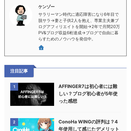
ケンゾー
サラリーマン時代に適応障害になり6年目で
脱サラ→妻と子供2人を抱え、専業主夫兼ブ
ログアフィリエイトを開始→2年で月間20万
PV&ブログ収益6桁達成→ブログで自由に暮
らすためのノウハウを発信中。
注目記事
AFFINGER7は初心者には難
1
しい？ブログ初心者が5年使
った感想
ConoHa WINGの評判は？4
2
年使用して感じたデメリット