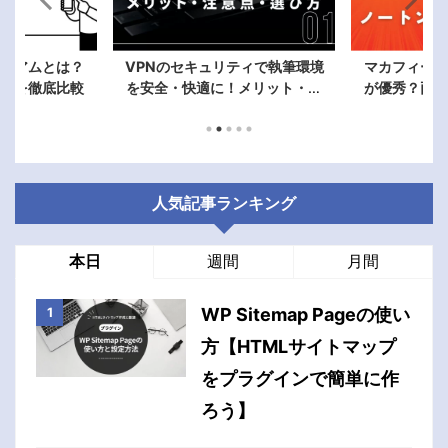
セキュリティで執筆環境
マカフィーとノートンはどっち
マカ
快適に！メリット・注
が優秀？両方使った筆者が違い
ルプ
点・選び方を解説
を徹底比較！
人気記事ランキング
本日
週間
月間
WP Sitemap Pageの使い
方【HTMLサイトマップ
をプラグインで簡単に作
ろう】