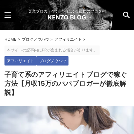
専業ブロガーケンゾーによる最強のブログ術
KENZO BLOG
HOME
>
ブログノウハウ
>
アフィリエイト
>
本サイトの記事内にPRが含まれる場合があります。
アフィリエイト
ブログノウハウ
子育て系のアフィリエイトブログで稼ぐ
方法【月収15万のパパブロガーが徹底解
説】