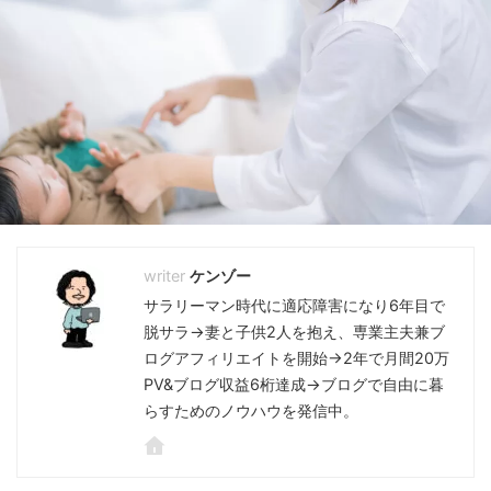
ケンゾー
サラリーマン時代に適応障害になり6年目で
脱サラ→妻と子供2人を抱え、専業主夫兼ブ
ログアフィリエイトを開始→2年で月間20万
PV&ブログ収益6桁達成→ブログで自由に暮
らすためのノウハウを発信中。