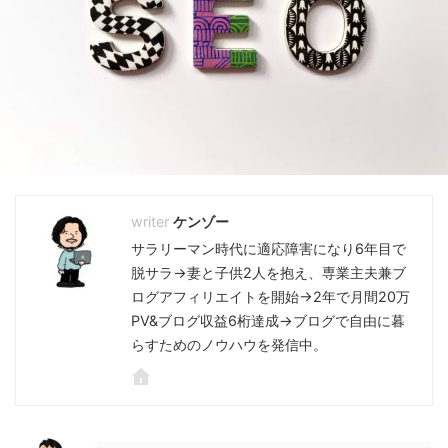
ケンゾー
サラリーマン時代に適応障害になり6年目で
脱サラ→妻と子供2人を抱え、専業主夫兼ブ
ログアフィリエイトを開始→2年で月間20万
PV&ブログ収益6桁達成→ブログで自由に暮
らすためのノウハウを発信中。